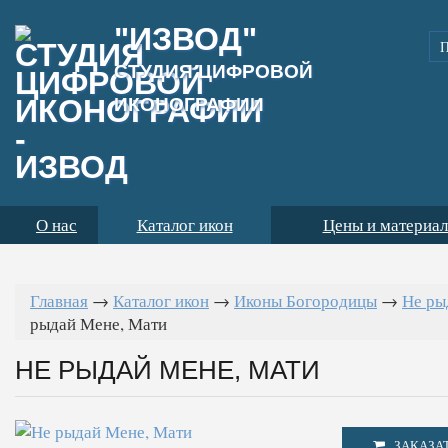
"ИЗВОД"
СТУДИЯ ЦИФРОВОЙ
ИКОНОГРАФИИ
О нас
Каталог икон
Цены и материа
Главная
→
Каталог икон
→
Иконы Богородицы
→
Не ры
рыдай Мене, Мати
НЕ РЫДАЙ МЕНЕ, МАТИ
ЗАКАЗА