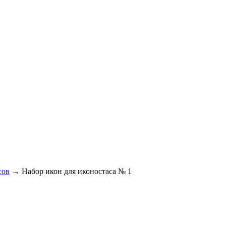
сов
→
Набор икон для иконостаса № 1