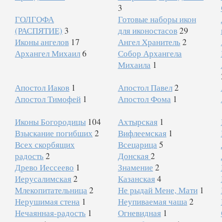
3
ГОЛГОФА
Готовые наборы икон
(РАСПЯТИЕ)
3
для иконостасов
29
Иконы ангелов
17
Ангел Хранитель
2
Архангел Михаил
6
Собор Архангела
Михаила
1
Апостол Иаков
1
Апостол Павел
2
Апостол Тимофей
1
Апостол Фома
1
Иконы Богородицы
104
Ахтырская
1
Взыскание погибших
2
Вифлеемская
1
Всех скорбящих
Всецарица
5
радость
2
Донская
2
Древо Иессеево
1
Знамение
2
Иерусалимская
2
Казанская
4
Млекопитательница
2
Не рыдай Мене, Мати
1
Нерушимая стена
1
Неупиваемая чаша
2
Нечаянная-радость
1
Огневидная
1