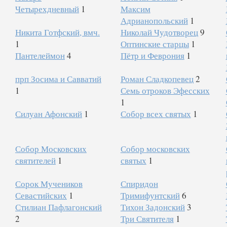
Четырехдневный
1
Максим
Адрианопольский
1
Никита Готфский, вмч.
Николай Чудотворец
9
1
Оптинские старцы
1
Пантелеймон
4
Пётр и Феврония
1
прп Зосима и Савватий
Роман Сладкопевец
2
1
Семь отроков Эфесских
1
Силуан Афонский
1
Собор всех святых
1
Собор Московских
Собор московских
святителей
1
святых
1
Сорок Мучеников
Спиридон
Севастийских
1
Тримифунтский
6
Стилиан Пафлагонский
Тихон Задонский
3
2
Три Святителя
1