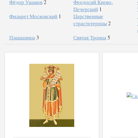
Фёдор Ушаков
2
Феодосий Киево-
Печерский
1
Филарет Московский
1
Царственные
страстотерпцы
2
Плащаница
3
Святая Троица
5