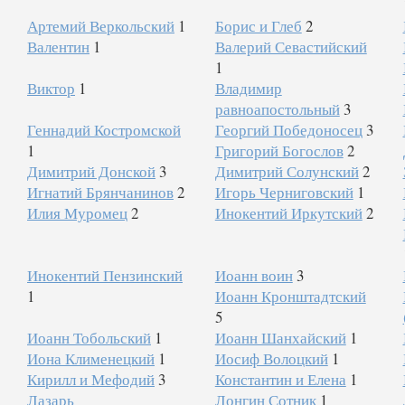
Артемий Веркольский
1
Борис и Глеб
2
Валентин
1
Валерий Севастийский
1
Виктор
1
Владимир
равноапостольный
3
Геннадий Костромской
Георгий Победоносец
3
1
Григорий Богослов
2
Димитрий Донской
3
Димитрий Солунский
2
Игнатий Брянчанинов
2
Игорь Черниговский
1
Илия Муромец
2
Инокентий Иркутский
2
Инокентий Пензинский
Иоанн воин
3
1
Иоанн Кронштадтский
5
Иоанн Тобольский
1
Иоанн Шанхайский
1
Иона Клименецкий
1
Иосиф Волоцкий
1
Кирилл и Мефодий
3
Константин и Елена
1
Лазарь
Лонгин Сотник
1