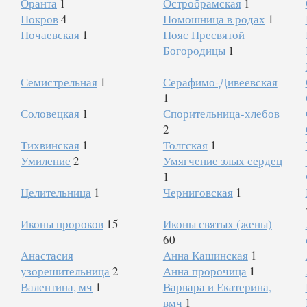
Оранта
1
Остробрамская
1
Покров
4
Помошница в родах
1
Почаевская
1
Пояс Пресвятой
Богородицы
1
Семистрельная
1
Серафимо-Дивеевская
1
Соловецкая
1
Спорительница-хлебов
2
Тихвинская
1
Толгская
1
Умиление
2
Умягчение злых сердец
1
Целительница
1
Черниговская
1
Иконы пророков
15
Иконы святых (жены)
60
Анастасия
Анна Кашинская
1
узорешительница
2
Анна пророчица
1
Валентина, мч
1
Варвара и Екатерина,
вмч
1