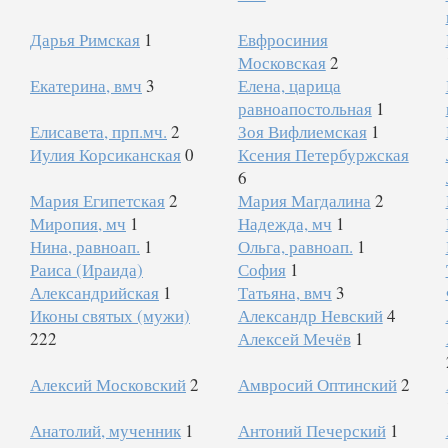
Дарья Римская
1
Евфросиния
Московская
2
Екатерина, вмч
3
Елена, царица
равноапостольная
1
Елисавета, прп.мч.
2
Зоя Вифлиемская
1
Иулия Корсиканская
0
Ксения Петербуржская
6
Мария Египетская
2
Мария Магдалина
2
Миропия, мч
1
Надежда, мч
1
Нина, равноап.
1
Ольга, равноап.
1
Раиса (Ираида)
София
1
Александрийская
1
Татьяна, вмч
3
Иконы святых (мужи)
Александр Невский
4
222
Алексей Мечёв
1
Алексий Московский
2
Амвросий Оптинский
2
Анатолий, мученник
1
Антоний Печерский
1