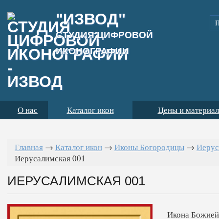
"ИЗВОД"
СТУДИЯ ЦИФРОВОЙ
ИКОНОГРАФИИ
О нас
Каталог икон
Цены и материа
Главная
→
Каталог икон
→
Иконы Богородицы
→
Иерус
Иерусалимская 001
ИЕРУСАЛИМСКАЯ 001
Икона Божией