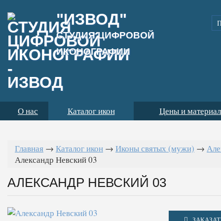
"ИЗВОД"
СТУДИЯ ЦИФРОВОЙ
ИКОНОГРАФИИ
О нас
Каталог икон
Цены и материа
Главная
→
Каталог икон
→
Иконы святых (мужи)
→
Але
Александр Невский 03
АЛЕКСАНДР НЕВСКИЙ 03
ЗАКАЗАТ