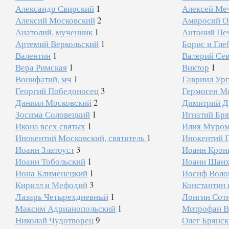
Александр Свирский
1
Алексей Ме
Алексий Московский
2
Амвросий О
Анатолий, мученник
1
Антоний Пе
Артемий Веркольский
1
Борис и Гле
Валентин
1
Валерий Се
Вера Римская
1
Виктор
1
Вонифатий, мч
1
Гавриил Ург
Георгий Победоносец
3
Гермоген М
Даниил Московский
2
Димитрий Д
Зосима Соловецкий
1
Игнатий Бр
Икона всех святых
1
Илия Муро
Инокентий Московский, святитель
1
Инокентий 
Иоанн Златоуст
3
Иоанн Крон
Иоанн Тобольский
1
Иоанн Шанх
Иона Клименецкий
1
Иосиф Воло
Кирилл и Мефодий
3
Константин 
Лазарь Четырехдневный
1
Лонгин Сот
Максим Адрианопольский
1
Митрофан В
Николай Чудотворец
9
Олег Брянс