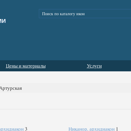
ИИ
Цены и материалы
Услуги
Артурская
архидиакон
3
Никанор, архидиакон
1