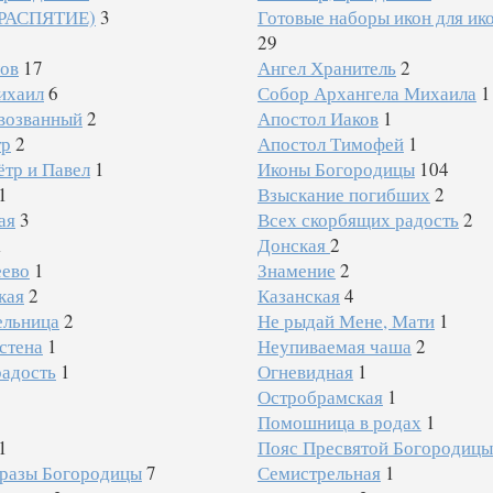
РАСПЯТИЕ)
3
Готовые наборы икон для ик
29
лов
17
Ангел Хранитель
2
ихаил
6
Собор Архангела Михаила
1
возванный
2
Апостол Иаков
1
тр
2
Апостол Тимофей
1
тр и Павел
1
Иконы Богородицы
104
1
Взыскание погибших
2
ая
3
Всех скорбящих радость
2
1
Донская
2
еево
1
Знамение
2
кая
2
Казанская
4
ельница
2
Не рыдай Мене, Мати
1
стена
1
Неупиваемая чаша
2
радость
1
Огневидная
1
Остробрамская
1
Помошница в родах
1
1
Пояс Пресвятой Богородицы
бразы Богородицы
7
Семистрельная
1