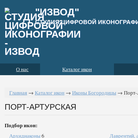
"ИЗВОД"
СТУДИЯ ЦИФРОВОЙ ИКОНОГРАФ
О нас
Каталог икон
Главная
→
Каталог икон
→
Иконы Богородицы
→
Порт-
ПОРТ-АРТУРСКАЯ
Подбор икон:
Архидиаконы
6
Лаврентий, 