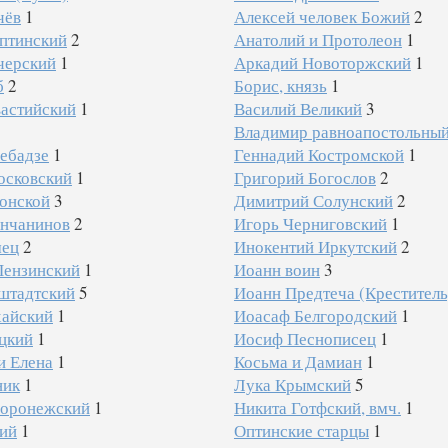
чёв
1
Алексей человек Божий
2
птинский
2
Анатолий и Протолеон
1
черский
1
Аркадий Новоторжский
1
б
2
Борис, князь
1
вастийский
1
Василий Великий
3
Владимир равноапостольны
ебадзе
1
Геннадий Костромской
1
осковский
1
Григорий Богослов
2
онской
3
Димитрий Солунский
2
янчанинов
2
Игорь Черниговский
1
мец
2
Инокентий Иркутский
2
Пензинский
1
Иоанн воин
3
штадтский
5
Иоанн Предтеча (Креститель
айский
1
Иоасаф Белгородский
1
цкий
1
Иосиф Песнописец
1
и Елена
1
Косьма и Дамиан
1
ник
1
Лука Крымский
5
оронежский
1
Никита Готфский, вмч.
1
кий
1
Оптинские старцы
1