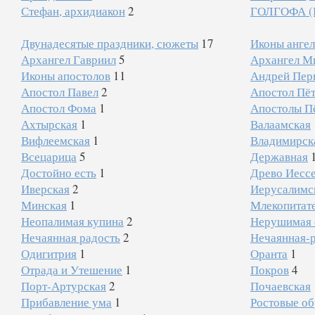
Стефан, архидиакон
2
ГОЛГОФА (
Двунадесятые праздники, сюжеты
17
Иконы анге
Архангел Гавриил
5
Архангел М
Иконы апостолов
11
Андрей Пер
Апостол Павел
2
Апостол Пё
Апостол Фома
1
Апостолы Пё
Ахтырская
1
Валаамская
Вифлеемская
1
Владимирск
Всецарица
5
Державная
Достойно есть
1
Древо Иесс
Иверская
2
Иерусалимс
Минская
1
Млекопитат
Неопалимая купина
2
Нерушимая 
Нечаянная радость
2
Нечаянная-
Одигитрия
1
Оранта
1
Отрада и Утешение
1
Покров
4
Порт-Артурская
2
Почаевская
Прибавление ума
1
Ростовые о