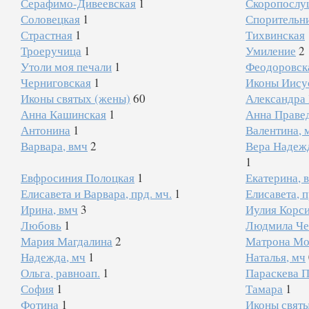
Серафимо-Дивеевская
1
Скоропослу
Соловецкая
1
Спорительн
Страстная
1
Тихвинская
Троеручица
1
Умиление
2
Утоли моя печали
1
Феодоровск
Черниговская
1
Иконы Иису
Иконы святых (жены)
60
Александра 
Анна Кашинская
1
Анна Праве
Антонина
1
Валентина, 
Варвара, вмч
2
Вера Надеж
1
Евфросиния Полоцкая
1
Екатерина, 
Елисавета и Варвара, прд. мч.
1
Елисавета, п
Ирина, вмч
3
Иулия Корс
Любовь
1
Людмила Че
Мария Магдалина
2
Матрона Мо
Надежда, мч
1
Наталья, мч
Ольга, равноап.
1
Параскева 
София
1
Тамара
1
Фотина
1
Иконы свят