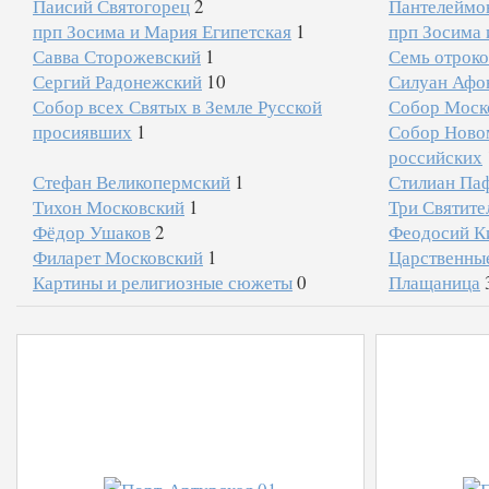
Паисий Святогорец
2
Пантелеймо
прп Зосима и Мария Египетская
1
прп Зосима 
Савва Сторожевский
1
Семь отрок
Сергий Радонежский
10
Силуан Афо
Собор всех Святых в Земле Русской
Собор Моско
просиявших
1
Собор Ново
российских
Стефан Великопермский
1
Стилиан Па
Тихон Московский
1
Три Святите
Фёдор Ушаков
2
Феодосий К
Филарет Московский
1
Царственны
Картины и религиозные сюжеты
0
Плащаница