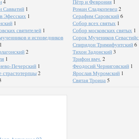
н
4
Пётр и Феврония
1
и Савватий
1
Роман Сладкопевец
2
ов Эфесских
1
Серафим Саровский
6
нский
1
Собор всех святых
1
вских святителей
1
Собор московских святых
1
мученников и исповедников
Сорок Мучеников Севастийс
1
Спиридон Тримифунтский
6
флагонский
2
Тихон Задонский
3
ля
1
Трифон вмч.
2
иево-Печерский
1
Феодосий Черниговский
1
е страстотерпцы
2
Ярослав Муромский
1
3
Святая Троица
5