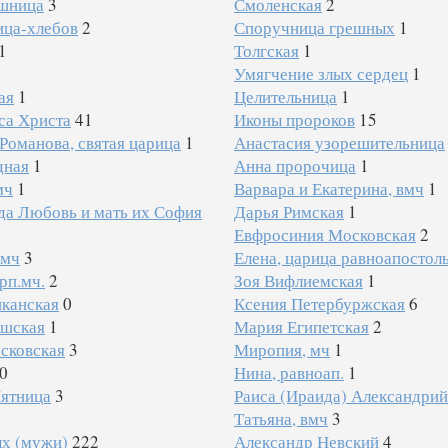
шница
3
Смоленская
2
ица-хлебов
2
Споручница грешных
1
1
Толгская
1
Умягчение злых сердец
1
ая
1
Целительница
1
са Христа
41
Иконы пророков
15
Романова, святая царица
1
Анастасия узорешительница
дная
1
Анна пророчица
1
мч
1
Варвара и Екатерина, вмч
1
да Любовь и мать их София
Дарья Римская
1
Евфросиния Московская
2
вмч
3
Елена, царица равноапостол
рп.мч.
2
Зоя Вифлиемская
1
иканская
0
Ксения Петербуржская
6
шская
1
Мария Египетская
2
сковская
3
Миропия, мч
1
0
Нина, равноап.
1
Пятница
3
Раиса (Ираида) Александрий
Татьяна, вмч
3
ых (мужи)
222
Александр Невский
4