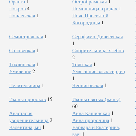
Оранта
1
Остробрамская
1
Покров
4
Помошница в родах
1
Почаевская
1
Пояс Пресвятой
Богородицы
1
Семистрельная
1
Серафимо-Дивеевская
1
Соловецкая
1
Спорительница-хлебов
2
Тихвинская
1
Толгская
1
Умиление
2
Умягчение злых сердец
1
Целительница
1
Черниговская
1
Иконы пророков
15
Иконы святых (жены)
60
Анастасия
Анна Кашинская
1
узорешительница
2
Анна пророчица
1
Валентина, мч
1
Варвара и Екатерина,
вмч
1