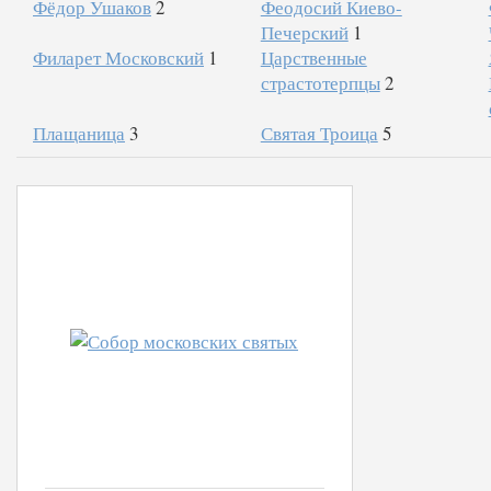
Фёдор Ушаков
2
Феодосий Киево-
Печерский
1
Филарет Московский
1
Царственные
страстотерпцы
2
Плащаница
3
Святая Троица
5