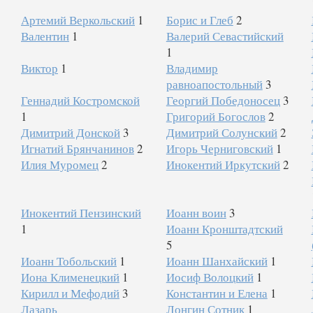
Артемий Веркольский
1
Борис и Глеб
2
Валентин
1
Валерий Севастийский
1
Виктор
1
Владимир
равноапостольный
3
Геннадий Костромской
Георгий Победоносец
3
1
Григорий Богослов
2
Димитрий Донской
3
Димитрий Солунский
2
Игнатий Брянчанинов
2
Игорь Черниговский
1
Илия Муромец
2
Инокентий Иркутский
2
Инокентий Пензинский
Иоанн воин
3
1
Иоанн Кронштадтский
5
Иоанн Тобольский
1
Иоанн Шанхайский
1
Иона Клименецкий
1
Иосиф Волоцкий
1
Кирилл и Мефодий
3
Константин и Елена
1
Лазарь
Лонгин Сотник
1