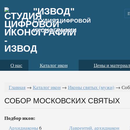
"ИЗВОД"
СТУДИЯ ЦИФРОВОЙ
ИКОНОГРАФИИ
О нас
Каталог икон
Цены и материа
Главная
→
Каталог икон
→
Иконы святых (мужи)
→
Соб
СОБОР МОСКОВСКИХ СВЯТЫХ
Подбор икон:
Архидиаконы
6
Лаврентий, архидиакон