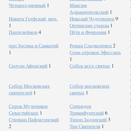
Четырехдневный
1
Максим
Адрианопольский
1
Никита Готфский, вмч.
Николай Чудотворец
9
1
Оптинские старцы
1
Пантелеймон
4
Пётр и Феврония
1
прп Зосима и Савватий
Роман Сладкопевец
2
1
Семь отроков Эфесских
1
Силуан Афонский
1
Собор всех святых
1
Собор Московских
Собор московских
святителей
1
святых
1
Сорок Мучеников
Спиридон
Севастийских
1
Тримифунтский
6
Стилиан Пафлагонский
Тихон Задонский
3
2
Три Святителя
1