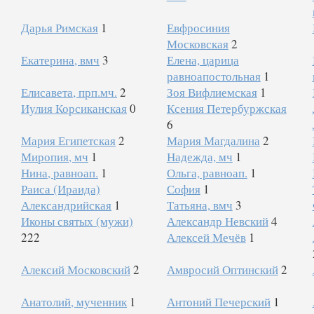
Дарья Римская
1
Евфросиния
Московская
2
Екатерина, вмч
3
Елена, царица
равноапостольная
1
Елисавета, прп.мч.
2
Зоя Вифлиемская
1
Иулия Корсиканская
0
Ксения Петербуржская
6
Мария Египетская
2
Мария Магдалина
2
Миропия, мч
1
Надежда, мч
1
Нина, равноап.
1
Ольга, равноап.
1
Раиса (Ираида)
София
1
Александрийская
1
Татьяна, вмч
3
Иконы святых (мужи)
Александр Невский
4
222
Алексей Мечёв
1
Алексий Московский
2
Амвросий Оптинский
2
Анатолий, мученник
1
Антоний Печерский
1