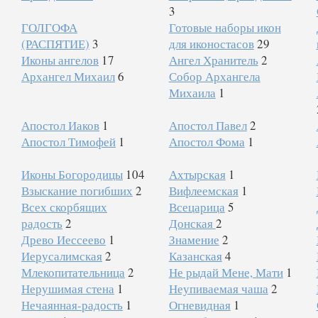
3
ГОЛГОФА
Готовые наборы икон
(РАСПЯТИЕ)
3
для иконостасов
29
Иконы ангелов
17
Ангел Хранитель
2
Архангел Михаил
6
Собор Архангела
Михаила
1
Апостол Иаков
1
Апостол Павел
2
Апостол Тимофей
1
Апостол Фома
1
Иконы Богородицы
104
Ахтырская
1
Взыскание погибших
2
Вифлеемская
1
Всех скорбящих
Всецарица
5
радость
2
Донская
2
Древо Иессеево
1
Знамение
2
Иерусалимская
2
Казанская
4
Млекопитательница
2
Не рыдай Мене, Мати
1
Нерушимая стена
1
Неупиваемая чаша
2
Нечаянная-радость
1
Огневидная
1