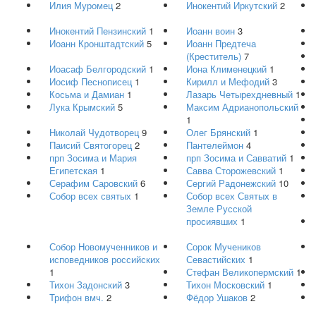
Илия Муромец
2
Инокентий Иркутский
2
Инокентий Пензинский
1
Иоанн воин
3
Иоанн Кронштадтский
5
Иоанн Предтеча
(Креститель)
7
Иоасаф Белгородский
1
Иона Клименецкий
1
Иосиф Песнописец
1
Кирилл и Мефодий
3
Косьма и Дамиан
1
Лазарь Четырехдневный
1
Лука Крымский
5
Максим Адрианопольский
1
Николай Чудотворец
9
Олег Брянский
1
Паисий Святогорец
2
Пантелеймон
4
прп Зосима и Мария
прп Зосима и Савватий
1
Египетская
1
Савва Сторожевский
1
Серафим Саровский
6
Сергий Радонежский
10
Собор всех святых
1
Собор всех Святых в
Земле Русской
просиявших
1
Собор Новомученников и
Сорок Мучеников
исповедников российских
Севастийских
1
1
Стефан Великопермский
1
Тихон Задонский
3
Тихон Московский
1
Трифон вмч.
2
Фёдор Ушаков
2