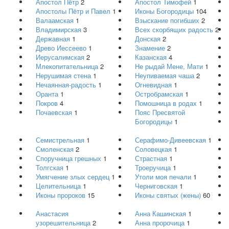
Апостол Пётр
2
Апостол Тимофей
1
Апостолы Пётр и Павел
1
Иконы Богородицы
104
Валаамская
1
Взыскание погибших
2
Владимирская
3
Всех скорбящих радость
2
Державная
1
Донская
2
Древо Иессеево
1
Знамение
2
Иерусалимская
2
Казанская
4
Млекопитательница
2
Не рыдай Мене, Мати
1
Нерушимая стена
1
Неупиваемая чаша
2
Нечаянная-радость
1
Огневидная
1
Оранта
1
Остробрамская
1
Покров
4
Помошница в родах
1
Почаевская
1
Пояс Пресвятой
Богородицы
1
Семистрельная
1
Серафимо-Дивеевская
1
Смоленская
2
Соловецкая
1
Споручница грешных
1
Страстная
1
Толгская
1
Троеручица
1
Умягчение злых сердец
1
Утоли моя печали
1
Целительница
1
Черниговская
1
Иконы пророков
15
Иконы святых (жены)
60
Анастасия
Анна Кашинская
1
узорешительница
2
Анна пророчица
1