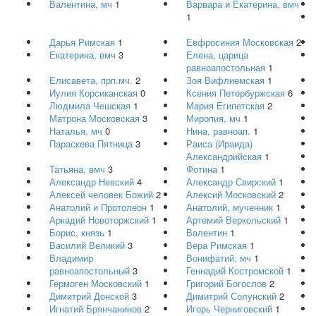
Валентина, мч
1
Варвара и Екатерина, вмч
1
Дарья Римская
1
Евфросиния Московская
2
Екатерина, вмч
3
Елена, царица
равноапостольная
1
Елисавета, прп.мч.
2
Зоя Вифлиемская
1
Иулия Корсиканская
0
Ксения Петербуржская
6
Людмила Чешская
1
Мария Египетская
2
Матрона Московская
3
Миропия, мч
1
Наталья, мч
0
Нина, равноап.
1
Параскева Пятница
3
Раиса (Ираида)
Александрийская
1
Татьяна, вмч
3
Фотина
1
Александр Невский
4
Александр Свирский
1
Алексей человек Божий
2
Алексий Московский
2
Анатолий и Протолеон
1
Анатолий, мученник
1
Аркадий Новоторжский
1
Артемий Веркольский
1
Борис, князь
1
Валентин
1
Василий Великий
3
Вера Римская
1
Владимир
Вонифатий, мч
1
равноапостольный
3
Геннадий Костромской
1
Гермоген Московский
1
Григорий Богослов
2
Димитрий Донской
3
Димитрий Солунский
2
Игнатий Брянчанинов
2
Игорь Черниговский
1