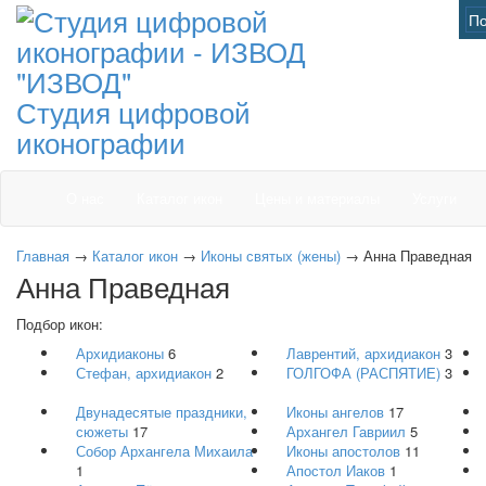
"ИЗВОД"
Студия цифровой
иконографии
О нас
Каталог икон
Цены и материалы
Услуги
Главная
→
Каталог икон
→
Иконы святых (жены)
→
Анна Праведная
Анна Праведная
Подбор икон:
Архидиаконы
6
Лаврентий, архидиакон
3
Стефан, архидиакон
2
ГОЛГОФА (РАСПЯТИЕ)
3
Двунадесятые праздники,
Иконы ангелов
17
сюжеты
17
Архангел Гавриил
5
Собор Архангела Михаила
Иконы апостолов
11
1
Апостол Иаков
1