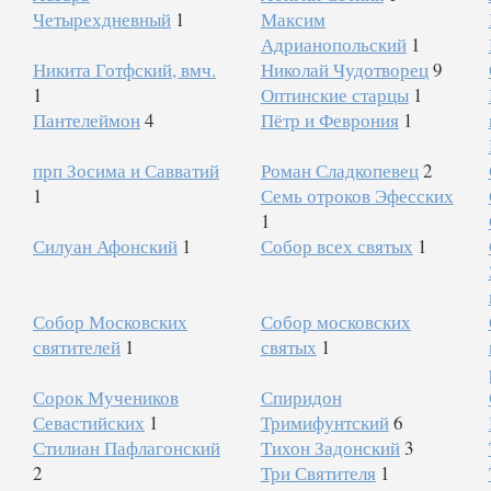
Четырехдневный
1
Максим
Адрианопольский
1
Никита Готфский, вмч.
Николай Чудотворец
9
1
Оптинские старцы
1
Пантелеймон
4
Пётр и Феврония
1
прп Зосима и Савватий
Роман Сладкопевец
2
1
Семь отроков Эфесских
1
Силуан Афонский
1
Собор всех святых
1
Собор Московских
Собор московских
святителей
1
святых
1
Сорок Мучеников
Спиридон
Севастийских
1
Тримифунтский
6
Стилиан Пафлагонский
Тихон Задонский
3
2
Три Святителя
1