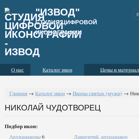
"ИЗВОД"
СТУДИЯ ЦИФРОВОЙ
ИКОНОГРАФИИ
О нас
Каталог икон
Цены и материа
Главная
→
Каталог икон
→
Иконы святых (мужи)
→
Ник
НИКОЛАЙ ЧУДОТВОРЕЦ
Подбор икон:
Архидиаконы
6
Лаврентий, архидиакон