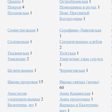
Оранта
1
Остробрамская
1
Покров
4
Помошница в родах
1
Почаевская
1
Пояс Пресвятой
Богородицы
1
Семистрельная
1
Серафимо-Дивеевская
1
Соловецкая
1
Спорительница-хлебов
2
Тихвинская
1
Толгская
1
Умиление
2
Умягчение злых сердец
1
Целительница
1
Черниговская
1
Иконы пророков
15
Иконы святых (жены)
60
Анастасия
Анна Кашинская
1
узорешительница
2
Анна пророчица
1
Валентина, мч
1
Варвара и Екатерина,
вмч
1