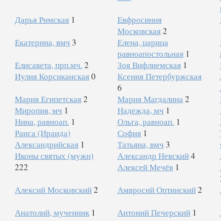
Дарья Римская
1
Евфросиния
Московская
2
Екатерина, вмч
3
Елена, царица
равноапостольная
1
Елисавета, прп.мч.
2
Зоя Вифлиемская
1
Иулия Корсиканская
0
Ксения Петербуржская
6
Мария Египетская
2
Мария Магдалина
2
Миропия, мч
1
Надежда, мч
1
Нина, равноап.
1
Ольга, равноап.
1
Раиса (Ираида)
София
1
Александрийская
1
Татьяна, вмч
3
Иконы святых (мужи)
Александр Невский
4
222
Алексей Мечёв
1
Алексий Московский
2
Амвросий Оптинский
2
Анатолий, мученник
1
Антоний Печерский
1