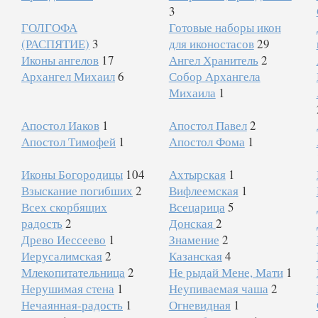
3
ГОЛГОФА
Готовые наборы икон
(РАСПЯТИЕ)
3
для иконостасов
29
Иконы ангелов
17
Ангел Хранитель
2
Архангел Михаил
6
Собор Архангела
Михаила
1
Апостол Иаков
1
Апостол Павел
2
Апостол Тимофей
1
Апостол Фома
1
Иконы Богородицы
104
Ахтырская
1
Взыскание погибших
2
Вифлеемская
1
Всех скорбящих
Всецарица
5
радость
2
Донская
2
Древо Иессеево
1
Знамение
2
Иерусалимская
2
Казанская
4
Млекопитательница
2
Не рыдай Мене, Мати
1
Нерушимая стена
1
Неупиваемая чаша
2
Нечаянная-радость
1
Огневидная
1