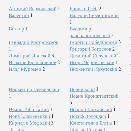
Артемий Веркольский
1
Борис и Глеб
2
Валентин
1
Валерий Севастийский
1
Виктор
1
Владимир
равноапостольный
3
Геннадий Костромской
Георгий Победоносец
3
1
Григорий Богослов
2
Димитрий Донской
3
Димитрий Солунский
2
Игнатий Брянчанинов
2
Игорь Черниговский
1
Илия Муромец
2
Инокентий Иркутский
2
Инокентий Пензинский
Иоанн воин
3
1
Иоанн Кронштадтский
5
Иоанн Тобольский
1
Иоанн Шанхайский
1
Иона Клименецкий
1
Иосиф Волоцкий
1
Кирилл и Мефодий
3
Константин и Елена
1
Лазарь
Лонгин Сотник
1