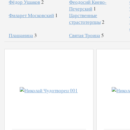
Фёдор Ушаков
2
Феодосий Киево-
Печерский
1
Филарет Московский
1
Царственные
страстотерпцы
2
Плащаница
3
Святая Троица
5