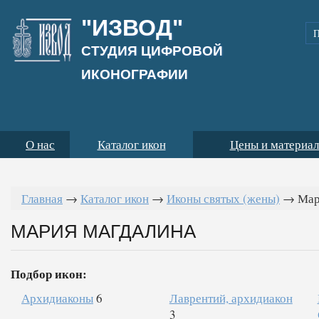
"ИЗВОД"
СТУДИЯ ЦИФРОВОЙ
ИКОНОГРАФИИ
О нас
Каталог икон
Цены и материа
Главная
→
Каталог икон
→
Иконы святых (жены)
→
Мар
МАРИЯ МАГДАЛИНА
Подбор икон:
Архидиаконы
6
Лаврентий, архидиакон
3