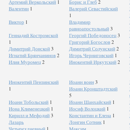
Артемий Веркольский
1
Борис и Глеб
2
Валентин
1
Валерий Севастийский
1
Виктор
1
Владимир
равноапостольный
3
Геннадий Костромской
Георгий Победоносец
3
1
Григорий Богослов
2
Димитрий Донской
3
Димитрий Солунский
2
Игнатий Брянчанинов
2
Игорь Черниговский
1
Илия Муромец
2
Инокентий Иркутский
2
Инокентий Пензинский
Иоанн воин
3
1
Иоанн Кронштадтский
5
Иоанн Тобольский
1
Иоанн Шанхайский
1
Иона Клименецкий
1
Иосиф Волоцкий
1
Кирилл и Мефодий
3
Константин и Елена
1
Лазарь
Лонгин Сотник
1
Четырехдневный
1
Максим