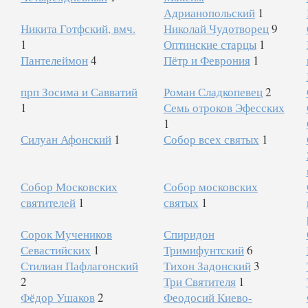
Адрианопольский
1
Никита Готфский, вмч.
Николай Чудотворец
9
1
Оптинские старцы
1
Пантелеймон
4
Пётр и Феврония
1
прп Зосима и Савватий
Роман Сладкопевец
2
1
Семь отроков Эфесских
1
Силуан Афонский
1
Собор всех святых
1
Собор Московских
Собор московских
святителей
1
святых
1
Сорок Мучеников
Спиридон
Севастийских
1
Тримифунтский
6
Стилиан Пафлагонский
Тихон Задонский
3
2
Три Святителя
1
Фёдор Ушаков
2
Феодосий Киево-