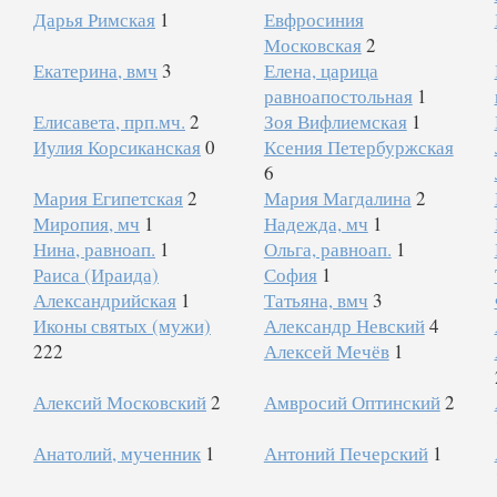
Дарья Римская
1
Евфросиния
Московская
2
Екатерина, вмч
3
Елена, царица
равноапостольная
1
Елисавета, прп.мч.
2
Зоя Вифлиемская
1
Иулия Корсиканская
0
Ксения Петербуржская
6
Мария Египетская
2
Мария Магдалина
2
Миропия, мч
1
Надежда, мч
1
Нина, равноап.
1
Ольга, равноап.
1
Раиса (Ираида)
София
1
Александрийская
1
Татьяна, вмч
3
Иконы святых (мужи)
Александр Невский
4
222
Алексей Мечёв
1
Алексий Московский
2
Амвросий Оптинский
2
Анатолий, мученник
1
Антоний Печерский
1