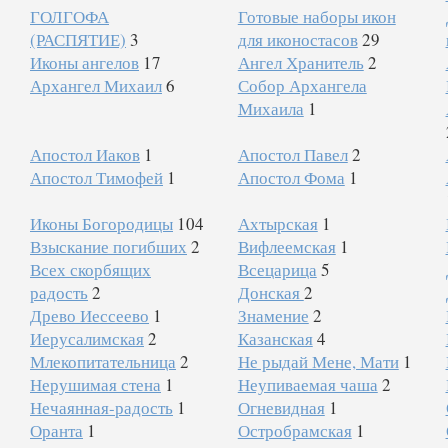
ГОЛГОФА
Готовые наборы икон
(РАСПЯТИЕ)
3
для иконостасов
29
Иконы ангелов
17
Ангел Хранитель
2
Архангел Михаил
6
Собор Архангела
Михаила
1
Апостол Иаков
1
Апостол Павел
2
Апостол Тимофей
1
Апостол Фома
1
Иконы Богородицы
104
Ахтырская
1
Взыскание погибших
2
Вифлеемская
1
Всех скорбящих
Всецарица
5
радость
2
Донская
2
Древо Иессеево
1
Знамение
2
Иерусалимская
2
Казанская
4
Млекопитательница
2
Не рыдай Мене, Мати
1
Нерушимая стена
1
Неупиваемая чаша
2
Нечаянная-радость
1
Огневидная
1
Оранта
1
Остробрамская
1